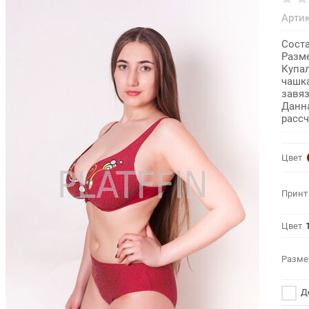
Артик
Соста
Разме
Купа
чашка
завяз
Данн
рассч
Цвет
Принт
Цвет
Разме
До