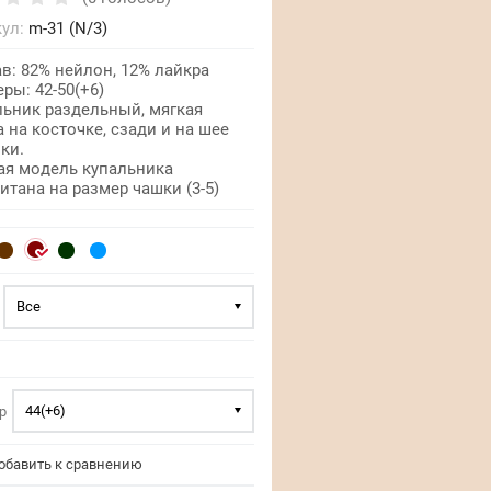
ул:
m-31 (N/3)
в: 82% нейлон, 12% лайкра
ры: 42-50(+6)
льник раздельный, мягкая
 на косточке, сзади и на шее
ки.
ая модель купальника
итана на размер чашки (3-5)
Все
1
44(+6)
р
бавить к сравнению